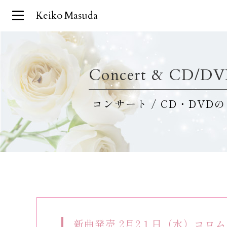
Keiko Masuda
Concert & CD/D
コンサート / CD・DVD
新曲発売 2月2１日（水）コロ