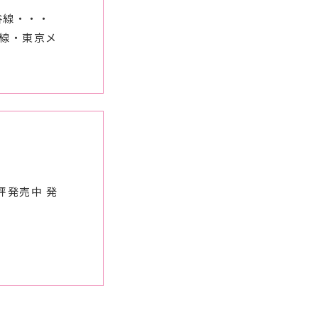
谷線・・・
草線・東京メ
評発売中 発