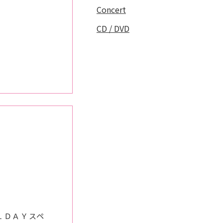
Concert
CD / DVD
１ＤＡＹスペ