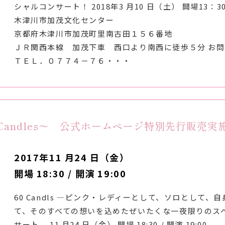
シャルコンサート！ 2018年3 月10 日（土） 開場13：30 
木津川市加茂文化センター
京都府木津川市加茂町里南古田１５６番地
ＪＲ関西本線 加茂下車 西口より南西に徒歩５分 お
ＴＥＬ．０７７４－７６・・・
0 Candles～ 公式ホームページ特別先行販売実
2017年11 月24 日（金）
開場 18:30 / 開演 19:00
60 Candls —ピンク・レディーとして、ソロとして、
て、そのすべての想いを込めたぜいたくな一夜限りのス
サート。 11 月24 日（金） 開場 18:30 / 開演 19:00