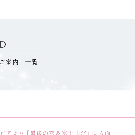
VD
のご案内
一覧
ムビアより ｢最後の恋＆富士山だ｣ 両Ａ面