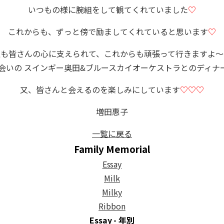
いつもの様に腕組をして観てくれていました
♡
これからも、ずっと傍で励ましてくれていると思います
♡
私も皆さんの心に支えられて、これからも頑張って行きますよ〜
出会いの スインギー奥田&ブルースカイオーケストラとのディ
又、皆さんと会えるのを楽しみにしています
♡♡♡
増田惠子
一覧に戻る
Family Memorial
Essay
Milk
Milky
Ribbon
Essay - 年別