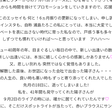
れからも時間を掛けてプロモーションをしていきますので、応
このエッセイも 何と！6ヵ月振りの更新になってしまい、申し
インスタも、自称 浦島たろこの私にとっては、本当に大変で
イベートを表に出さない時代に育った私なので、戸惑う事も多々
しずつでも慣れていければ〜〜と思っています アハハ〜〜
ュー40周年の年、目まぐるしい毎日の中で、新しい出逢いの
新しい出逢いには、本当に嬉しく心からの感謝しかありません
又、悲しい別れも 突然ではなく覚悟もありました。
解散した直後、お世話になった会社で出会った陽子さん・・・
の人生の、良い時も悪い時も ずっと寄り添ってくれた人でし
先月の18日に、逝ってしまいました!
私を、41年間も見守ってくれた陽子さんが
９月2日のライブの時には、確かに居てくれていたんです
♡
席に、そこだけスポットライトが当たって、赤いブラウスにサン