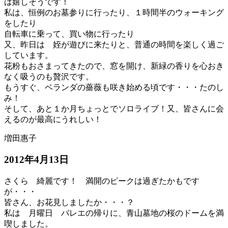
は嬉しそうです！
私は、恒例のお墓参りに行ったり、１時間半のウォーキング
をしたり
自転車に乗って、買い物に行ったり
又、昨日は 姪が遊びに来たりと、普通の時間を楽しく過ご
しています。
花粉もおさまってきたので、窓を開け、新緑の香りを心おき
なく吸うのも贅沢です。
もうすぐ、ベランダの薔薇も咲き始める頃です・・・たのし
み！
そして、あと１か月ちょっとでソロライブ！又、皆さんに会
えるのが最高にうれしい！
増田惠子
2012年4月13日
さくら 綺麗です！ 満開のピークは過ぎたかもです
が・・・
皆さん、お花見しましたか・・・？
私は 月曜日 バレエの帰りに、青山墓地の桜のドームを満
喫しました。