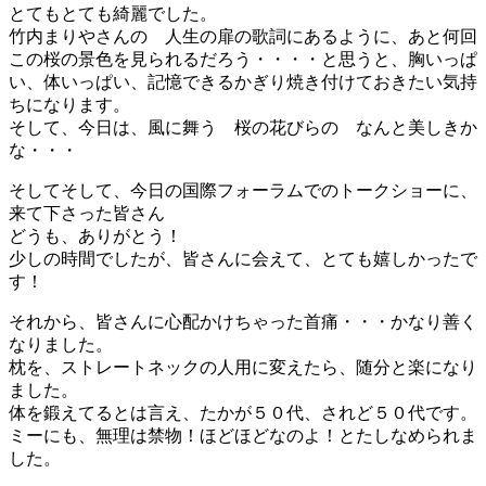
とてもとても綺麗でした。
竹内まりやさんの 人生の扉の歌詞にあるように、あと何回
この桜の景色を見られるだろう・・・・と思うと、胸いっぱ
い、体いっぱい、記憶できるかぎり焼き付けておきたい気持
ちになります。
そして、今日は、風に舞う 桜の花びらの なんと美しきか
な・・・
そしてそして、今日の国際フォーラムでのトークショーに、
来て下さった皆さん
どうも、ありがとう！
少しの時間でしたが、皆さんに会えて、とても嬉しかったで
す！
それから、皆さんに心配かけちゃった首痛・・・かなり善く
なりました。
枕を、ストレートネックの人用に変えたら、随分と楽になり
ました。
体を鍛えてるとは言え、たかが５０代、されど５０代です。
ミーにも、無理は禁物！ほどほどなのよ！とたしなめられま
した。