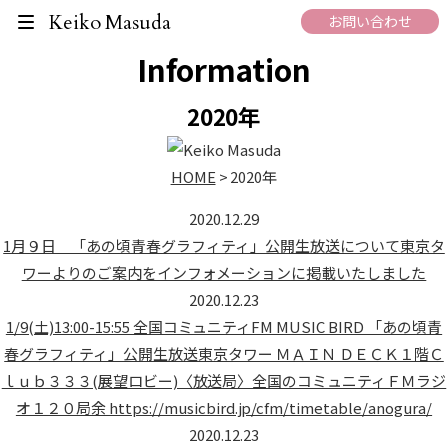
What's New
Keiko Masuda
お問い合わせ
Information
2020年
HOME
>
2020年
2020.12.29
1月９日 「あの頃青春グラフィティ」公開生放送について東京タ
ワーよりのご案内をインフォメーションに掲載いたしました
2020.12.23
1/9(土)13:00-15:55 全国コミュニティFM MUSIC BIRD 「あの頃青
春グラフィティ」公開生放送東京タワー ＭＡＩＮ ＤＥＣＫ１階Ｃ
ｌｕｂ３３３(展望ロビー)〈放送局〉全国のコミュニティＦＭラジ
オ１２０局余 https://musicbird.jp/cfm/timetable/anogura/
2020.12.23