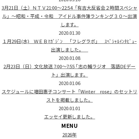
3月21日（土）ＮＴＶ21:00～22:54「有吉大反省会２時間スペシャ
ル」～昭和・平成・令和 アイドル事件簿ランキング３０～出演
します。
2020.01.30
１月29日(水) ＷＥＢﾏｶﾞｼﾞﾝ 「フレグラボ」 ｽﾍﾟｼｬﾙｲﾝﾀﾋﾞｭｰ
出演しました。
2020.01.08
2月23日（日）文化放送 7:00～7:55 ｢志の輔ラジオ 落語DEデー
ト」出演します。
2020.01.06
スケジュールに増田惠子コンサート「Winter rose」のセットリ
ストを掲載しました。
2020.01.01
エッセイ更新しました。
MENU
2026年