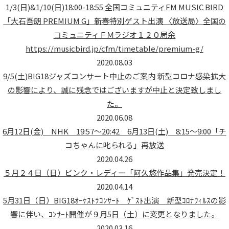
1/3(日)&1/10(日)18:00-18:55 全国コミュニティFM MUSIC BIRD
「大石吾朗 PREMIUM G」新春特別ゲスト出演 〈放送局〉全国の
コミュニティＦＭラジオ１２０局余
https://musicbird.jp/cfm/timetable/premium-g/
2020.08.03
9/5(土)BIG18ジャズコンサート中止のご案内 新型コロナ感染拡大
の影響により、誠に残念ではございますが中止と決定致しまし
た。
2020.06.08
6月12日(金) NHK 19:57～20:42 6月13日(土) 8:15～9:00「チ
コちゃんに叱られる」再放送
2020.04.26
５月２４日（日）ピンク・レディー「阿久悠作品集」発売決定！
2020.04.14
5月31日（日）BIG18ｵｰｹｽﾄﾗｺﾝｻｰﾄ ｹﾞｽﾄ出演 新型ｺﾛﾅｳｨﾙｽの影
響に伴い、ｺﾝｻｰﾄ開催が９月5日（土）に変更となりました。
2020.03.16