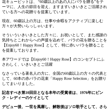
花キューピットは、 “60歳以上のあの人にバラを贈る”をテ
ーマに、人生の節目を迎え、ますますいきいきとご活躍され
ている方への花贈りを提案しています。
現在、60歳以上の方は、仕事や余暇をアクティブに楽しむ
方々が大勢いらっしゃいます。
そういういきいきとした方々に、お祝いとして、また感謝の
気持ちとこれからへの声援を込めて、バラの花を贈ることを
【Enjoy60！Happy Rose】として、特に赤いバラを贈ること
を提案しております。
本アワードでは【Enjoy60！Happy Rose】のコンセプトにふ
さわしく、いきいきとご活躍
なさっている著名人の方に、全国の60歳以上の方々の代表と
して、60本の赤バラの花束「Happy Rose Selection」をお贈り
してまいりました。
記念すべき第10回目となる本年の受賞者は、1976年にピン
ク・レディーのケイとして
デビュー後、一世を風靡し、解散後はソロ歌手として、さら