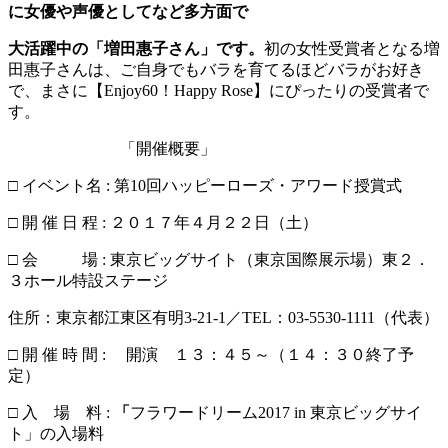
に女優や声優としてなど多方面で
大活躍中の「増田惠子さん」です。
初の女性受賞者となる増
田惠子さんは、ご自身でもバラを育てるほどバラがお好き
で、まさに【Enjoy60！Happy Rose】にぴったりの受賞者で
す。
「開催概要」
□ イベント名 : 第10回ハッピーローズ・アワード授賞式
□ 開 催 日 程 : ２０１７年４月２２日（土）
□ 会 場 : 東京ビッグサイト（東京国際展示場）東２．
３ホール特設ステージ
住所：東京都江東区有明3-21-1／TEL：03-5530-1111（代表）
□ 開 催 時 間 : 開演 １３：４５～（１４：３０終了予
定）
□ 入 場 料 :
「
フラワードリーム2017 in 東京ビッグサイ
ト」の入場料