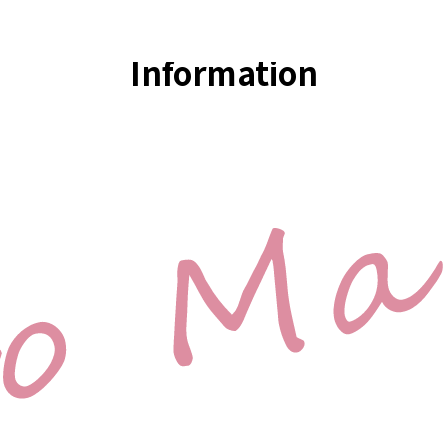
What's New
Information