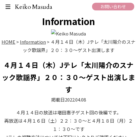
What's New
Keiko Masuda
お問い合わせ
Information
HOME
>
Information
>
４月１４日（木）Jテレ「太川陽介のスナ
ック歌謡界」２０：３０～ゲスト出演します
４月１４日（木）Jテレ「太川陽介のスナ
ック歌謡界」２０：３０～ゲスト出演しま
す
掲載日
2022.04.08
４月１４日
の放送は増田惠子ゲスト回の後編です。
再放送は
４月１６日（土）２２：３０
～と
４月１８日（月）２
１：３０
～です