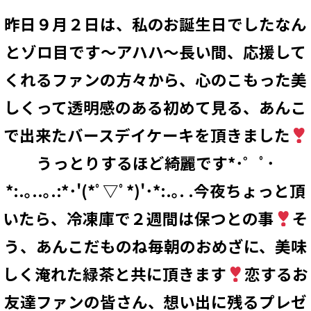
昨日９月２日は、私のお誕生日でしたなん
とゾロ目です〜アハハ〜長い間、応援して
くれるファンの方々から、心のこもった美
しくって透明感のある初めて見る、あんこ
で出来たバースデイケーキを頂きました
うっとりするほど綺麗です*･゜ﾟ･
*:.｡..｡.:*･'(*ﾟ▽ﾟ*)'･*:.｡. .今夜ちょっと頂
いたら、冷凍庫で２週間は保つとの事
そ
う、あんこだものね
毎朝のおめざに、美味
しく淹れた緑茶と共に頂きます
恋するお
友達ファンの皆さん、想い出に残るプレゼ