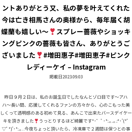
ントありがとう又、私の夢を叶えてくれた
今は亡き相馬さんの奥様から、毎年届く胡
蝶蘭も嬉しい〜
スプレー薔薇やショッキ
ングピンクの薔薇も皆さん、ありがとうご
ざいました
#増田惠子#増田恵子#ピンク
レディーケイ – Instagram
掲載日
2023.09.03
昨日９月２日は、私のお誕生日でしたなんとゾロ目です〜アハ
ハ〜長い間、応援してくれるファンの方々から、心のこもった美
しくって透明感のある初めて見る、あんこで出来たバースデイケー
キを頂きました
うっとりするほど綺麗です*･゜ﾟ･*:.｡..｡.:*･'(*ﾟ
▽ﾟ*)'･*:.｡. .今夜ちょっと頂いたら、冷凍庫で２週間は保つとの事