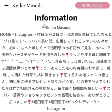
What's New
Keiko Masuda
お問い合わせ
Information
HOME
>
Instagram
>
昨日９月２日は、私のお誕生日でしたなんと
ゾロ目です〜アハハ〜長い間、応援してくれるファンの方々か
ら、心のこもった美しくって透明感のある初めて見る、あんこで
出来たバースデイケーキを頂きました
うっとりするほど綺麗で
す*･゜ﾟ･*:.｡..｡.:*･'(*ﾟ▽ﾟ*)'･*:.｡. .今夜ちょっと頂いたら、冷凍庫で
２週間は保つとの事
そう、あんこだものね
毎朝のおめざに、美
味しく淹れた緑茶と共に頂きます
恋するお友達ファンの皆さ
ん、想い出に残るプレゼントありがとう又、私の夢を叶えてくれ
た今は亡き相馬さんの奥様から、毎年届く胡蝶蘭も嬉しい〜
ス
プレー薔薇やショッキングピンクの薔薇も皆さん、ありがとうご
ざいました
#増田惠子#増田恵子#ピンクレディーケイ –
Instagram