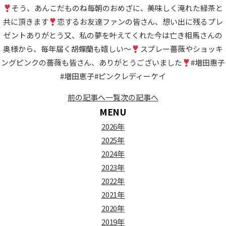
そう、あんこだものね
毎朝のおめざに、美味しく淹れた緑茶と
共に頂きます
恋するお友達ファンの皆さん、想い出に残るプレ
ゼントありがとう又、私の夢を叶えてくれた今は亡き相馬さんの
奥様から、毎年届く胡蝶蘭も嬉しい〜
スプレー薔薇やショッキ
ングピンクの薔薇も皆さん、ありがとうございました
#増田惠子
#増田恵子#ピンクレディーケイ
前の記事へ
一覧
次の記事へ
MENU
2026年
2025年
2024年
2023年
2022年
2021年
2020年
2019年