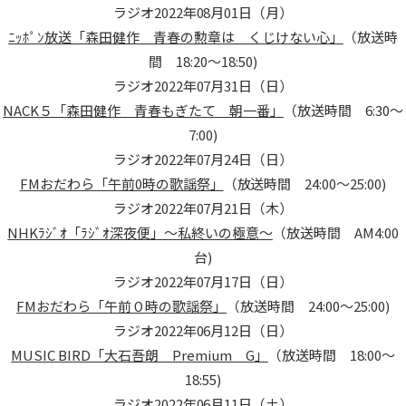
ラジオ
2022年08月01日（月）
ﾆｯﾎﾟﾝ放送「森田健作 青春の勲章は くじけない心」
（放送時
間 18:20～18:50)
ラジオ
2022年07月31日（日）
NACK５「森田健作 青春もぎたて 朝一番」
（放送時間 6:30～
7:00)
ラジオ
2022年07月24日（日）
FMおだわら「午前0時の歌謡祭」
（放送時間 24:00～25:00)
ラジオ
2022年07月21日（木）
NHKﾗｼﾞｵ「ﾗｼﾞｵ深夜便」～私終いの極意～
（放送時間 AM4:00
台)
ラジオ
2022年07月17日（日）
FMおだわら「午前０時の歌謡祭」
（放送時間 24:00～25:00)
ラジオ
2022年06月12日（日）
MUSIC BIRD「大石吾朗 Premium G」
（放送時間 18:00～
18:55)
ラジオ
2022年06月11日（土）