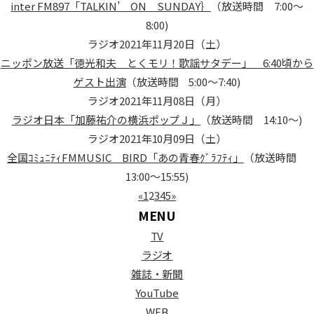
inter FM897「TALKIN’ ON SUNDAY｝
（放送時間 7:00～
8:00)
ラジオ
2021年11月20日（土）
ニッポン放送「徳光和夫 とくモリ！歌謡サタデー」 6:40頃から
ゲスト出演
（放送時間 5:00～7:40)
ラジオ
2021年11月08日（月）
ラジオ日本「加藤祐介の横浜ポップＪ」
（放送時間 14:10～)
ラジオ
2021年10月09日（土）
全国ｺﾐｭﾆﾃｨFMMUSIC BIRD「あの青春ｸﾞﾗﾌﾃｨ」
（放送時間
13:00～15:55)
«
1
2
3
4
5
»
MENU
TV
ラジオ
雑誌・新聞
YouTube
WEB