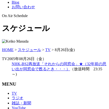
Blog
お問い合わせ
On Air Schedule
スケジュール
HOME
>
スケジュール
>
TV
>
8月26日(金)
TV
2005年08月26日（金）
NHK-BS2再放送「それからの同窓会」★（32年前の思
い出が同窓会で甦るとき・・・）
（放送時間 23:35
～)
MENU
TV
ラジオ
雑誌・新聞
YouTube