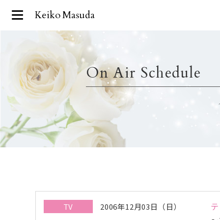
Keiko Masuda
On Air Schedule
テ
TV
2006年12月03日（日）