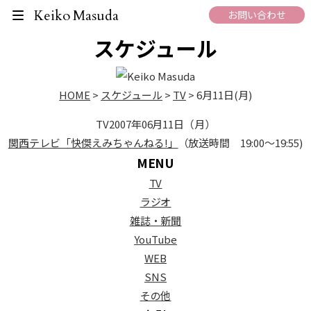
On Air Schedule
Keiko Masuda
お問い合わせ
スケジュール
HOME
>
スケジュール
>
TV
>
6月11日(月)
TV
2007年06月11日（月）
関西テレビ「快傑えみちゃんねる!」
（放送時間 19:00～19:55)
MENU
TV
ラジオ
雑誌・新聞
YouTube
WEB
SNS
その他