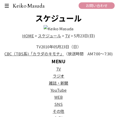
On Air Schedule
Keiko Masuda
お問い合わせ
スケジュール
HOME
>
スケジュール
>
TV
>
5月23日(日)
TV
2010年05月23日（日）
CBC（TBS系)「カラダのキモチ」
（放送時間 AM7:00～7:30)
MENU
TV
ラジオ
雑誌・新聞
YouTube
WEB
SNS
その他