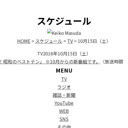
On Air Schedule
スケジュール
HOME
>
スケジュール
>
TV
>
10月15日（土）
TV
2016年10月15日（土）
！昭和のベストテン」 ※10月からの新番組です。
（放送時間 21
MENU
TV
ラジオ
雑誌・新聞
YouTube
WEB
SNS
その他