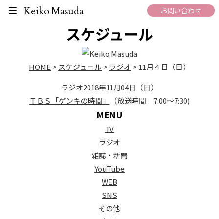
On Air Schedule
Keiko Masuda
お問い合わせ
スケジュール
HOME
>
スケジュール
>
ラジオ
>
11月４日（日）
ラジオ
2018年11月04日（日）
ＴＢＳ「ゲンキの時間」
（放送時間 7:00～7:30)
MENU
TV
ラジオ
雑誌・新聞
YouTube
WEB
SNS
その他