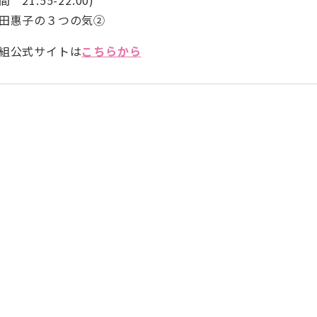
間 21:55-22:00)
田惠子の３つの気②
組公式サイトは
こちらから