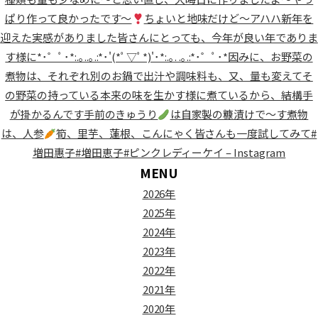
ぱり作って良かったです〜
ちょいと地味だけど〜アハハ新年を
迎えた実感がありました
皆さんにとっても、今年が良い年でありま
す様に*･゜ﾟ･*:.｡..｡.:*･'(*ﾟ▽ﾟ*)'･*:.｡. .｡.:*･゜ﾟ･*因みに、お野菜の
煮物は、それぞれ別のお鍋で出汁や調味料も、又、量も変えてそ
の野菜の持っている本来の味を生かす様に煮ているから、結構手
が掛かるんです手前のきゅうり
は自家製の糠漬けで〜す煮物
は、人参
筍、里芋、蓮根、こんにゃく皆さんも一度試してみて#
増田惠子#増田恵子#ピンクレディーケイ – Instagram
MENU
2026年
2025年
2024年
2023年
2022年
2021年
2020年