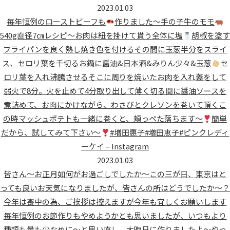
2023.01.03
毎年恒例のローストビーフも
作りました〜
手の子牛のモモ
540g直径7㎝
レシピ〜お肉は紐を掛けて貰う
全体に塩
胡椒を塗す
フライパンを良く熱し焼き色を付ける
その間に玉葱半分をスライ
ス、セロリ葉を千切る
お鍋に醤油&日本酒&みりん少々&玉葱
セ
ロリ葉を入れ沸騰させる
そこに周りを焼いたお肉を入れ蓋をして
弱火で8分。火を止めて4分
取り出して薄く切る間に醤油ソースを
煮詰めて、お肉にかけながら、わさびとクレソンを巻いて頂く
こ
の時マッシュポテトも一緒に巻くと、頬っぺた落ちます〜
簡単
だから、試してみて下さい〜
#増田惠子#増田恵子#ピンクレディ
ーケイ – Instagram
2023.01.03
皆さん〜お正月如何がお過ごしでしたか〜この三が日、東京はと
っても良いお天気になりましたが、皆さんの所はどうでしたか〜？
今年は喪中の為、ご挨拶は控えますが今年も宜しくお願いします
毎年恒例のお節作りもやめようかとも思いましたが、いつもより
種類も量も少なめに〜と思い直し、大晦日に作りましたよ〜やっ