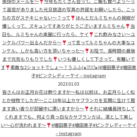
挨拶のメールを〜
今年もたくさん会って、ご飯も食べよう〜っ
て返信がありました元旦放送の写真の許諾をお願いしたら、こっ
ちの方がステキじゃない〜？って
ほんとだ
ルミちゃんの視線が
優しくって、ズキュンですありがとうございますルミちゃん
当
日も、ルミちゃんの楽屋に行ったら、ケイ
これ飲みなさい〜ユ
ンケル
パワー出るんだから〜
って言ってルミちゃんの大事なユ
ンケル、しかも高い方を頂いちゃった〜
お陰で、長時間の最後
まで元気もりもりでした
いつも優しくして下さって、有難いで
す
素敵な2ショットでしょ〜？うふふ(๑･̑◡･̑๑)#増田惠子#増田恵
子#ピンクレディーケイ – Instagram
2023.01.03
皆さんはお正月お花は飾りますか〜私は以前は、お正月らしく松
とか枝物でしたが〜ここ10年以上カサブランカを玄関に生けて居
ます良い香りが部屋中に漂いますから〜
それに結構長持ちして
くれますでも、何より真っ白なカサブランカは、凛として美し
い〜心が洗われます〜
#増田惠子#増田恵子#ピンクレディーケイ
– Instagram