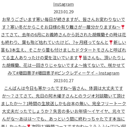
Instagram
2023.01.29
お早うございます
寒い毎日が続きますが、皆さんお変わりないで
す？寒い冬だからこそ
お日様の有り難さが一層分かりますね〜
さてさて、去年の6月にお義姉さんから託された胡蝶蘭その時は花
も終わり、葉も殆ど枯れていたけど、7ヶ月経ってなんと
新しい
茎も3本生え、そこから蕾も付けました
ドクタートモさんと呼ばれ
てる主人ありったけの愛を注いでいます
皆さんも、頂いたりし
た胡蝶蘭、花は一回きりじゃないですよ〜捨てないで、咲かせて
みて#増田惠子#増田恵子#ピンクレディーケイ – Instagram
2023.01.27
こんばんは今日も寒かったですね〜
皆さん、体調は大丈夫です
か〜？さてさて、先日の阿木燿子さんとのラジオ対談聴いて頂け
ましたか〜？1時間の生放送
しかも台本の無い、完全フリートーク
大丈夫だったでしょうか？失言の多いお年頃〜イヤイヤ、元々で
んがな〜あはは〜でも、あっという間に終わっちゃたです本当に
楽しかった〜
次回は2時間コースですかね〜？うふふ(๑･̑◡･̑๑)阿