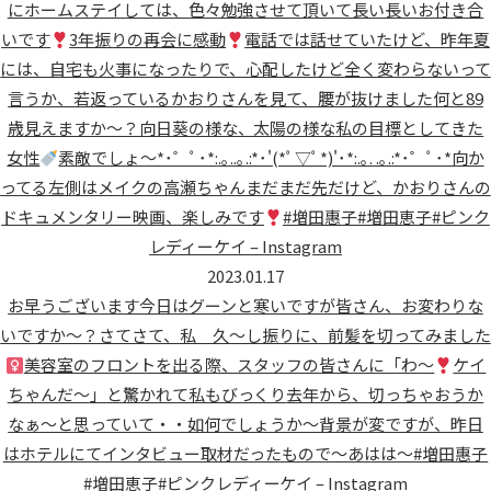
にホームステイしては、色々勉強させて頂いて長い長いお付き合
いです
3年振りの再会に感動
電話では話せていたけど、昨年夏
には、自宅も火事になったりで、心配したけど全く変わらないって
言うか、若返っているかおりさんを見て、腰が抜けました
何と89
歳
見えますか〜？向日葵の様な、太陽の様な
私の目標としてきた
女性‍
素敵でしょ〜*･゜ﾟ･*:.｡..｡.:*･'(*ﾟ▽ﾟ*)'･*:.｡. .｡.:*･゜ﾟ･*向か
ってる左側はメイクの高瀬ちゃんまだまだ先だけど、かおりさんの
ドキュメンタリー映画、楽しみです
#増田惠子#増田恵子#ピンク
レディーケイ – Instagram
2023.01.17
お早うございます今日はグーンと寒いですが
皆さん、お変わりな
いですか〜？さてさて、私 久〜し振りに、前髪を切ってみました‍
美容室のフロントを出る際、スタッフの皆さんに「わ〜
ケイ
ちゃんだ〜
」と驚かれて私もびっくり
去年から、切っちゃおうか
なぁ〜と思っていて・・如何でしょうか〜背景が変ですが、昨日
はホテルにてインタビュー取材だったもので〜あはは〜#増田惠子
#増田恵子#ピンクレディーケイ – Instagram