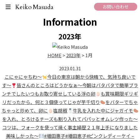
What's New
Keiko Masuda
お問い合わせ
Information
2023年
HOME
>
2023年
>
1月
2023.01.31
こにゃにゃちわ〜
今日の東京は朝から快晴で、気持ち良いで
す〜
皆さんのところはどうかなぁ〜今朝はバタバタで簡単ブラ
ンチでしたいつもお取り寄せしている浮の卵
も賞味期限ギリギ
リだったから、何と３個使ってじゃが芋千切り
をバターでちゃ
ちゃっと炒めて、卵に
塩胡椒
牛乳を入れた中にジャガイモ
を入れ、とろけるチーズも割り入れてパパッとオムレツ作った〜
コツは、フォークを使って焼く事
主婦歴２１年
上手になりました
美味しかった〜
#増田惠子#増田恵子#ピンクレディーケイ –