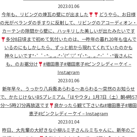
2023.01.06
今年も、リビングの煉瓦の壁にが出ました
どうやら、お日様
の光がベランダの手すりに反射して、リビングのアコーディオン・
カーテンの隙間から壁に、ハッキリした美しいが出たみたいです
多分8日頃まで初めて気付いたのは、一昨年の暮れ
20年も住んで
いるのにもしかしたら、ずっと前から現れてくれていたのかも
神々しいです*･゜ﾟ･*:.｡..｡.:*･'(*ﾟ▽ﾟ*)'･*:.｡. .｡.:*･゜ﾟ･*皆さんに
も、のお裾分け
#増田惠子#増田恵子#ピンクレディーケイ –
Instagram
2023.01.06
新年早々、うっかり八兵衞あらわる〜あらわる〜突然のお知らせ
で、かたじけない
BSプレミアム「はやウタ」1月7日（土）朝4時57
分〜5時27分再放送です
良かったら観て下さいね#増田惠子#増田
恵子#ピンクレディーケイ – Instagram
2023.01.04
昨日、大先輩の大好きな小柳ルミ子さんルミちゃんに、新年のご