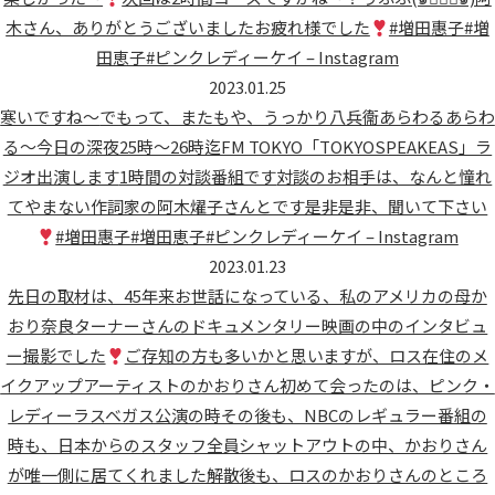
木さん、ありがとうございましたお疲れ様でした
#増田惠子#増
田恵子#ピンクレディーケイ – Instagram
2023.01.25
寒いですね〜
でもって、またもや、うっかり八兵衞あらわるあらわ
る〜今日の深夜25時〜26時迄FM TOKYO「TOKYOSPEAKEAS」ラ
ジオ出演します
1時間の対談番組です
対談のお相手は、なんと憧れ
てやまない作詞家の阿木燿子さんとです是非是非、聞いて下さい
#増田惠子#増田恵子#ピンクレディーケイ – Instagram
2023.01.23
先日の取材は、45年来お世話になっている、私のアメリカの母か
おり奈良ターナーさんのドキュメンタリー映画の中のインタビュ
ー撮影でした
ご存知の方も多いかと思いますが、ロス在住のメ
イクアップアーティストのかおりさん初めて会ったのは、ピンク・
レディーラスベガス公演の時その後も、NBCのレギュラー番組の
時も、日本からのスタッフ全員シャットアウトの中、かおりさん
が唯一側に居てくれました解散後も、ロスのかおりさんのところ